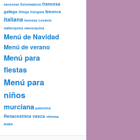
francesa
escocesa
Extremadura
gallega
ibicenca
Griega
húngara
italiana
leonesa
Levante
mallorquina
menorquina
Menú de Navidad
Menú de verano
Menú para
fiestas
Menú para
niños
murciana
palentina
Renacestista
vasca
vienesa
árabe