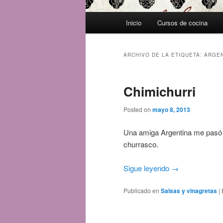
Menú
Inicio
Cursos de cocina
principal
ARCHIVO DE LA ETIQUETA:
ARGEN
Chimichurri
Posted on
mayo 8, 2013
Una amiga Argentina me pasó e
churrasco.
Sigue leyendo
→
Publicado en
Salsas y vinagretas
|