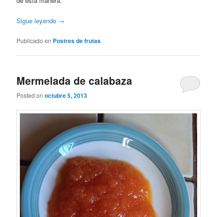
de esta manera.
Sigue leyendo
→
Publicado en
Postres de frutas
Mermelada de calabaza
Posted on
octubre 5, 2013