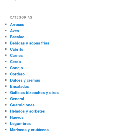
CATEGORÍAS
Arroces
Aves
Bacalao
Bebidas y sopas frías
Cabrito
Carnes
Cerdo
Conejo
Cordero
Dulces y cremas
Ensaladas
Galletas bizcochos y otros
General
Guarniciones
Helados y sorbetes
Huevos
Legumbres
Mariscos y crutáceos