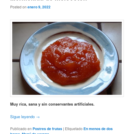
Posted on
enero 9, 2022
Muy rica, sana y sin conservantes artificiales.
Sigue leyendo
→
Publicado en
Postres de frutas
|
Etiquetado
En menos de dos
,