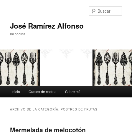
Ir
Ir
al
al
Busc
contenido
contenido
principal
secundario
José Ramírez Alfonso
mi cocina
Menú
Inicio
Cursos de cocina
Sobre mí
principal
ARCHIVO DE LA CATEGORÍA:
POSTRES DE FRUTAS
Mermelada de melocotón