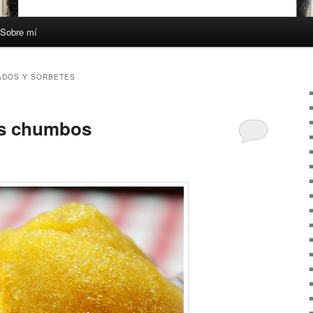
Sobre mí
ADOS Y SORBETES
os chumbos