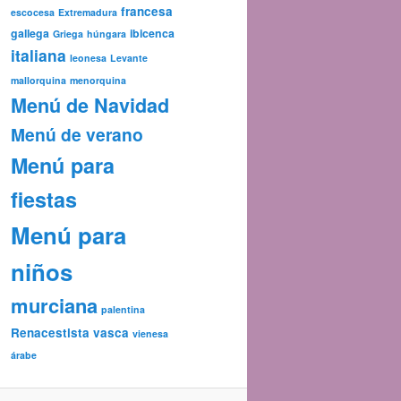
francesa
escocesa
Extremadura
gallega
ibicenca
Griega
húngara
italiana
leonesa
Levante
mallorquina
menorquina
Menú de Navidad
Menú de verano
Menú para
fiestas
Menú para
niños
murciana
palentina
Renacestista
vasca
vienesa
árabe