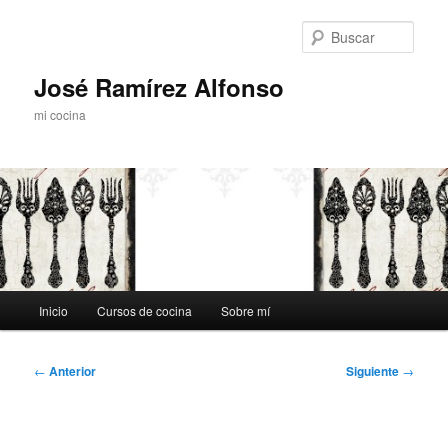
Ir
al
Busc
contenido
principal
José Ramírez Alfonso
mi cocina
Menú
Inicio
Cursos de cocina
Sobre mí
principal
Navegación
←
Anterior
Siguiente
→
de
entradas