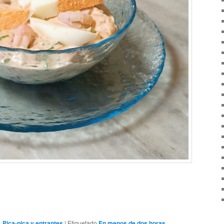
,
Pica-pica y entrantes
|
Etiquetado
En menos de dos horas