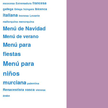
francesa
escocesa
Extremadura
gallega
ibicenca
Griega
húngara
italiana
leonesa
Levante
mallorquina
menorquina
Menú de Navidad
Menú de verano
Menú para
fiestas
Menú para
niños
murciana
palentina
Renacestista
vasca
vienesa
árabe