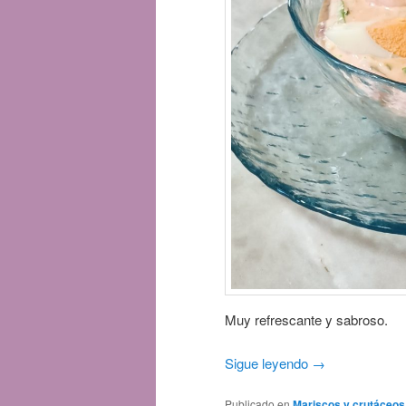
Muy refrescante y sabroso.
Sigue leyendo
→
Publicado en
Mariscos y crutáceos