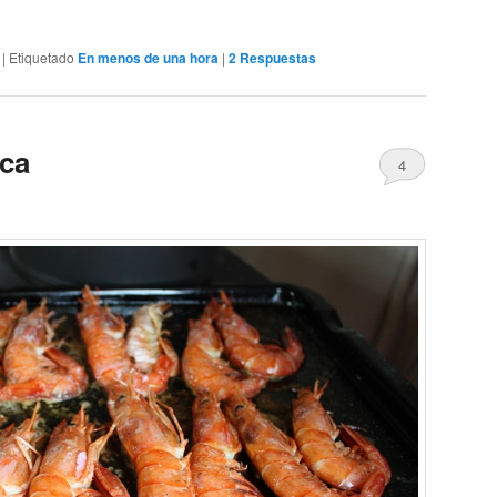
|
Etiquetado
En menos de una hora
|
2
Respuestas
sca
4